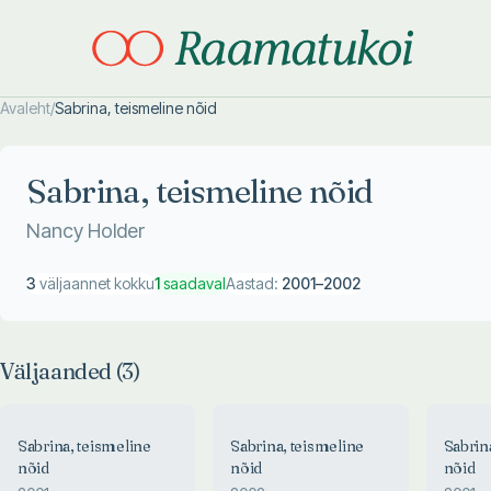
Avaleht
/
Sabrina, teismeline nõid
Otsi täpsemalt
Otsi täpsemalt
Sabrina, teismeline nõid
Nancy Holder
3
väljaannet kokku
1
saadaval
Aastad:
2001
–
2002
Väljaanded (
3
)
Sabrina, teismeline
Sabrina, teismeline
Sabrin
nõid
nõid
nõid