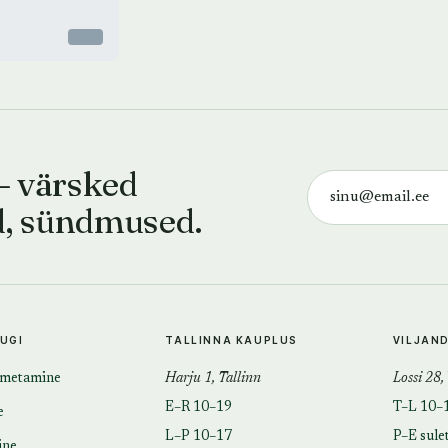
Otsas
— värsked
d, sündmused.
TUGI
TALLINNA KAUPLUS
VILJAN
imetamine
Harju 1, Tallinn
Lossi 28,
E–R 10–19
T–L 10–
e
L–P 10–17
P–E sule
ine