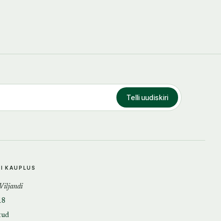
Telli uudiskiri
DI KAUPLUS
 Viljandi
18
tud