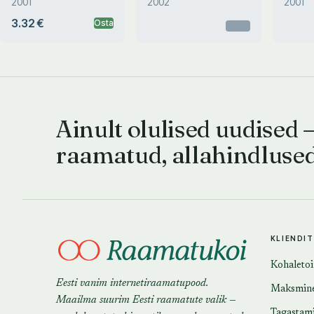
2001
2002
2001
3.32 €
Osta
Otsas
Ainult olulised uudised 
raamatud, allahindluse
KLIENDI
Kohaleto
Eesti vanim internetiraamatupood.
Maksmin
Maailma suurim Eesti raamatute valik —
Tagastam