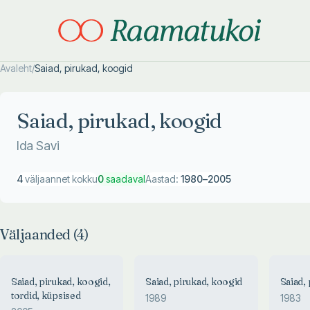
Avaleht
/
Saiad, pirukad, koogid
Otsi täpsemalt
Otsi täpsemalt
Saiad, pirukad, koogid
Ida Savi
4
väljaannet kokku
0
saadaval
Aastad:
1980
–
2005
Väljaanded (
4
)
Saiad, pirukad, koogid,
Saiad, pirukad, koogid
Saiad,
tordid, küpsised
1989
1983