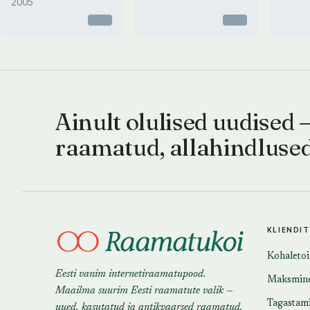
2005
Otsas
Otsas
Ainult olulised uudised 
raamatud, allahindluse
KLIENDI
Kohaleto
Eesti vanim internetiraamatupood.
Maksmin
Maailma suurim Eesti raamatute valik —
Tagastam
uued, kasutatud ja antikvaarsed raamatud.