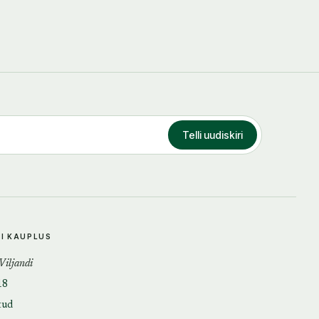
Telli uudiskiri
DI KAUPLUS
 Viljandi
18
tud