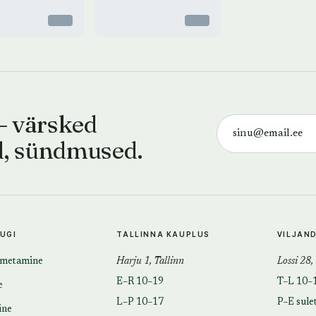
Otsas
Otsas
— värsked
d, sündmused.
TUGI
TALLINNA KAUPLUS
VILJAN
imetamine
Harju 1, Tallinn
Lossi 28,
E–R 10–19
T–L 10–
e
L–P 10–17
P–E sule
ine