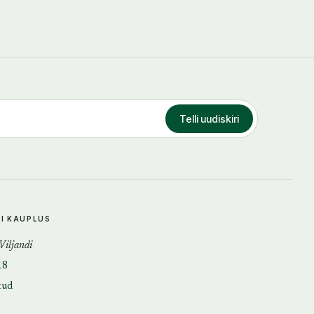
Telli uudiskiri
DI KAUPLUS
 Viljandi
18
tud