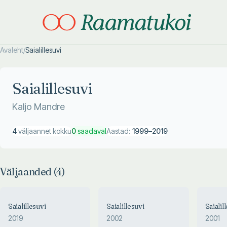
Avaleht
/
Saialillesuvi
Otsi täpsemalt
Otsi täpsemalt
Saialillesuvi
Kaljo Mandre
4
väljaannet kokku
0
saadaval
Aastad:
1999
–
2019
Väljaanded (
4
)
Saialillesuvi
Saialillesuvi
Saialil
2019
2002
2001