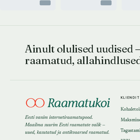
Otsas
Otsas
Ainult olulised uudised 
raamatud, allahindluse
KLIENDI
Kohaleto
Eesti vanim internetiraamatupood.
Maksmin
Maailma suurim Eesti raamatute valik —
Tagastam
uued, kasutatud ja antikvaarsed raamatud.