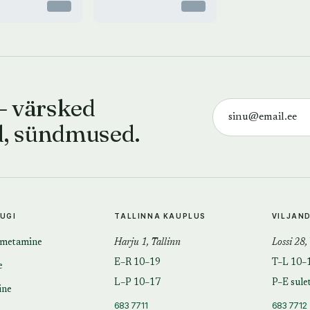
Otsas
Otsas
— värsked
d, sündmused.
TUGI
TALLINNA KAUPLUS
VILJAN
imetamine
Harju 1, Tallinn
Lossi 28,
E–R 10–19
T–L 10–
e
L–P 10–17
P–E sule
ine
683 7711
683 7712