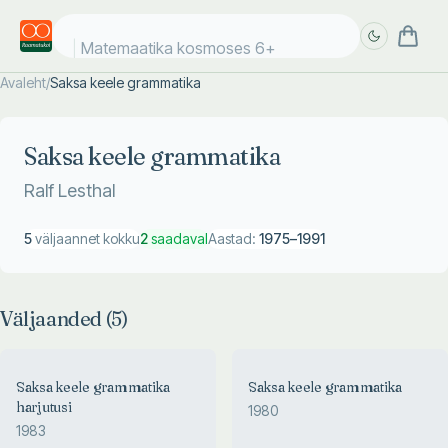
Matemaatika kosmoses 6+
Avaleht
/
Saksa keele grammatika
Täpsem
Täpsem
otsing
otsing
Saksa keele grammatika
Ralf Lesthal
5
väljaannet kokku
2
saadaval
Aastad:
1975
–
1991
Väljaanded (
5
)
Saksa keele grammatika
Saksa keele grammatika
harjutusi
1980
1983