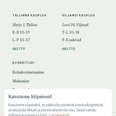
TALLINNA KAUPLUS
VILJANDI KAUPLUS
Harju 1, Tallinn
Lossi 28, Viljandi
E–R 10–19
T–L 10–18
L–P 10–17
P–E suletud
683 7711
683 7712
KLIENDITUGI
Kohaletoimetamine
Maksmine
Tagastamine
Kasutame küpsiseid
KKK
Kasutame küpsiseid, et pakkuda paremat kasutuskogemust,
analüüsida liiklust ja personaliseerida sisu. Saad valida,
milliseid küpsiseid lubad.
Loe lahemalt