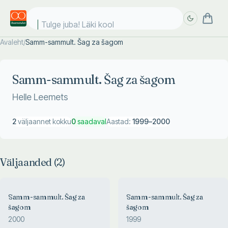
Tulge juba! Läki kooli
Avaleht
/
Samm-sammult. Šag za šagom
Täpsem
Täpsem
otsing
otsing
Samm-sammult. Šag za šagom
Helle Leemets
2
väljaannet kokku
0
saadaval
Aastad:
1999
–
2000
Väljaanded (
2
)
Samm-sammult. Šag za
Samm-sammult. Šag za
šagom
šagom
2000
1999