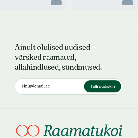
Otsas
Otsas
Ainult olulised uudised —
värsked raamatud,
allahindlused, sündmused.
Telli uudiskiri