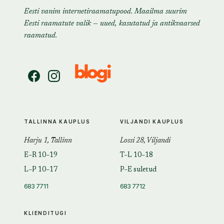
Eesti vanim internetiraamatupood. Maailma suurim
Eesti raamatute valik — uued, kasutatud ja antikvaarsed
raamatud.
TALLINNA KAUPLUS
VILJANDI KAUPLUS
Harju 1, Tallinn
Lossi 28, Viljandi
E–R 10–19
T–L 10–18
L–P 10–17
P–E suletud
683 7711
683 7712
KLIENDITUGI