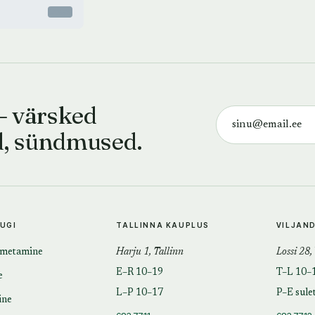
Otsas
— värsked
d, sündmused.
TUGI
TALLINNA KAUPLUS
VILJAN
imetamine
Harju 1, Tallinn
Lossi 28,
E–R 10–19
T–L 10–
e
L–P 10–17
P–E sule
ine