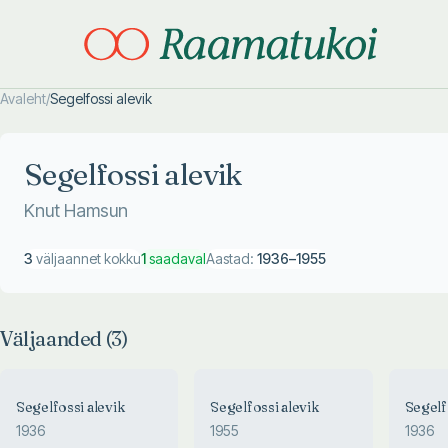
Avaleht
/
Segelfossi alevik
Otsi täpsemalt
Otsi täpsemalt
Segelfossi alevik
Knut Hamsun
3
väljaannet kokku
1
saadaval
Aastad:
1936
–
1955
Väljaanded (
3
)
Segelfossi alevik
Segelfossi alevik
Segelf
1936
1955
1936