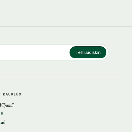
Telli uudiskiri
DI KAUPLUS
 Viljandi
18
tud