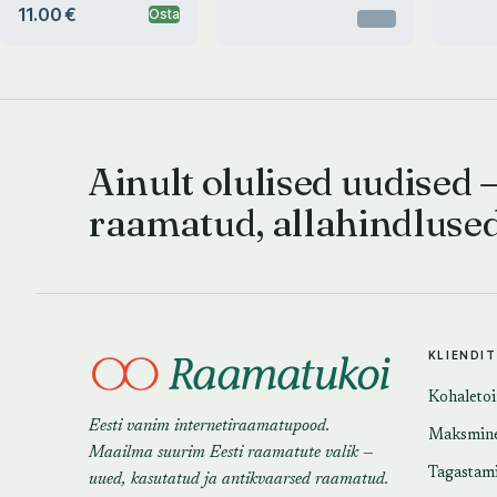
11.00 €
Osta
Otsas
Ainult olulised uudised 
raamatud, allahindluse
KLIENDI
Kohaleto
Eesti vanim internetiraamatupood.
Maksmin
Maailma suurim Eesti raamatute valik —
Tagastam
uued, kasutatud ja antikvaarsed raamatud.