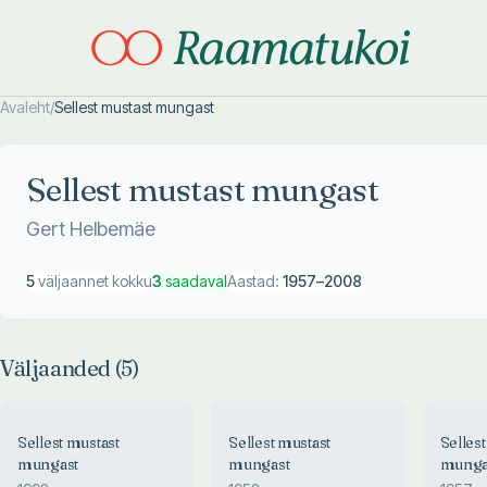
Avaleht
/
Sellest mustast mungast
Otsi täpsemalt
Otsi täpsemalt
Sellest mustast mungast
Gert Helbemäe
5
väljaannet kokku
3
saadaval
Aastad:
1957
–
2008
Väljaanded (
5
)
Sellest mustast
Sellest mustast
Selles
mungast
mungast
munga