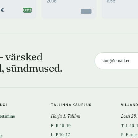
2008
1958
 €
Osta
Otsas
— värsked
d, sündmused.
TUGI
TALLINNA KAUPLUS
VILJAN
metamine
Harju 1, Tallinn
Lossi 28,
E–R 10–19
T–L 10–
L–P 10–17
P–E sule
ne