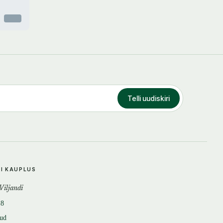
Otsas
Telli uudiskiri
DI KAUPLUS
 Viljandi
18
tud