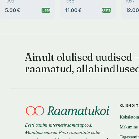
1998
1958
1957
5.00 €
11.00 €
12.00
Osta
Osta
Ainult olulised uudised 
raamatud, allahindluse
KLIENDI
Kohaletoi
Eesti vanim internetiraamatupood.
Maksmine
Maailma suurim Eesti raamatute valik —
Tagastami