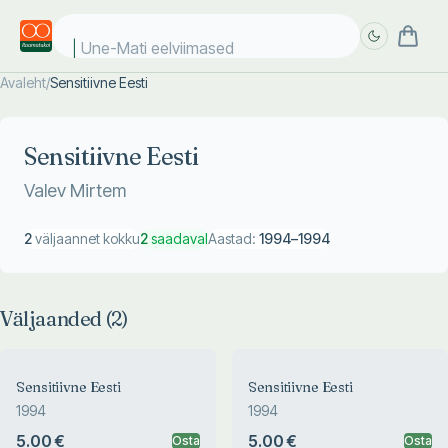
Une-Mati eelviimased
Avaleht
/
Sensitiivne Eesti
Täpsem
Täpsem
otsing
otsing
Sensitiivne Eesti
Valev Mirtem
2
väljaannet kokku
2
saadaval
Aastad:
1994
–
1994
Väljaanded (
2
)
Sensitiivne Eesti
Sensitiivne Eesti
1994
1994
5.00 €
5.00 €
Osta
Osta