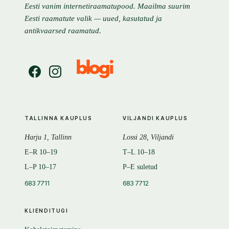
Eesti vanim internetiraamatupood. Maailma suurim
Eesti raamatute valik — uued, kasutatud ja
antikvaarsed raamatud.
TALLINNA KAUPLUS
VILJANDI KAUPLUS
Harju 1, Tallinn
Lossi 28, Viljandi
E–R 10–19
T–L 10–18
L–P 10–17
P–E suletud
683 7711
683 7712
KLIENDITUGI