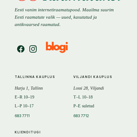
Eesti vanim internetiraamatupood. Maailma suurim
Eesti raamatute valik — uued, kasutatud ja
antikvaarsed raamatud.
TALLINNA KAUPLUS
VILJANDI KAUPLUS
Harju 1, Tallinn
Lossi 28, Viljandi
E–R 10–19
T–L 10–18
L–P 10–17
P–E suletud
683 7711
683 7712
KLIENDITUGI