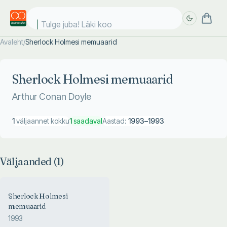
Tulge juba! Läki kooli
Avaleht
/
Sherlock Holmesi memuaarid
Täpsem
Täpsem
otsing
otsing
Sherlock Holmesi memuaarid
Arthur Conan Doyle
1
väljaannet kokku
1
saadaval
Aastad:
1993
–
1993
Väljaanded (
1
)
Sherlock Holmesi
memuaarid
1993