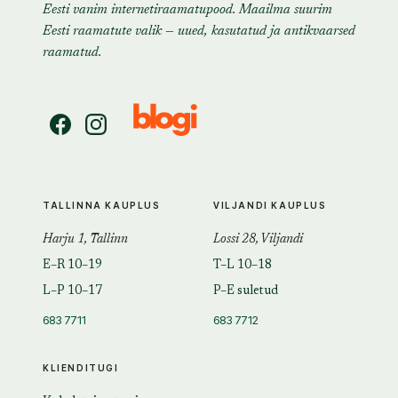
Eesti vanim internetiraamatupood. Maailma suurim
Eesti raamatute valik — uued, kasutatud ja antikvaarsed
raamatud.
TALLINNA KAUPLUS
VILJANDI KAUPLUS
Harju 1, Tallinn
Lossi 28, Viljandi
E–R 10–19
T–L 10–18
L–P 10–17
P–E suletud
683 7711
683 7712
KLIENDITUGI