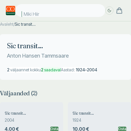
Miki Hiir
Avaleht
/
Sic transit...
Täpsem
Täpsem
otsing
otsing
Sic transit...
Anton Hansen Tammsaare
2
väljaannet kokku
2
saadaval
Aastad:
1924
–
2004
Väljaanded (
2
)
Sic transit...
Sic transit...
2004
1924
4.00 €
10.00 €
Osta
Osta