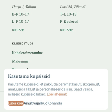
Harju 1, Tallinn
Lossi 28, Viljandi
E–R 10–19
T–L 10–18
L–P 10–17
P–E suletud
683 7711
683 7712
KLIENDITUGI
Kohaletoimetamine
Maksmine
Tagastamine
Kasutame küpsiseid
KKK
Kasutame küpsiseid, et pakkuda paremat kasutuskogemust,
analüüsida liiklust ja personaliseerida sisu. Saad valida,
milliseid küpsiseid lubad.
Loe lahemalt
© 1995–
2026
Kuutõrvaja OÜ · reg. 10463994
Luba kõik
Ainult vajalikud
Kohanda
·
·
·
Kasutustingimused
Privaatsus
Andmete kustutamine
Küpsised