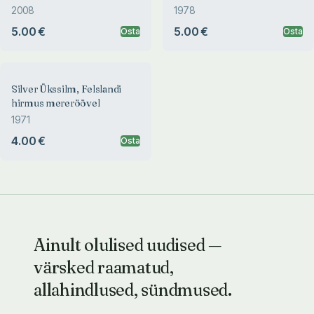
Kuukaraadža lugu. Väike
2008
1978
armas Berbara. Hundikäpp.
5.00 €
5.00 €
Osta
Osta
Silver Ükssilm, Felslandi
hirmus mereröövel.
Kaevulood. Kuningajutt
Silver Ükssilm, Felslandi
hirmus mereröövel
1971
4.00 €
Osta
Ainult olulised uudised —
värsked raamatud,
allahindlused, sündmused.