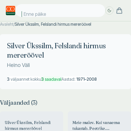
Enne päikes
Avaleht
/
Silver Ükssilm, Felslandi hirmus mereröövel
Täpsem
Täpsem
otsing
otsing
Silver Ükssilm, Felslandi hirmus
mereröövel
Heino Väli
3
väljaannet kokku
3
saadaval
Aastad:
1971
–
2008
Väljaanded (
3
)
Silver Ükssilm, Felslandi
Meie malev. Kui vanaema
hirmus mereröövel
tukastab. Peetrike.