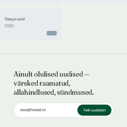
Simpsonid
2000
Otsas
Ainult olulised uudised —
värsked raamatud,
allahindlused, sündmused.
Telli uudiskiri