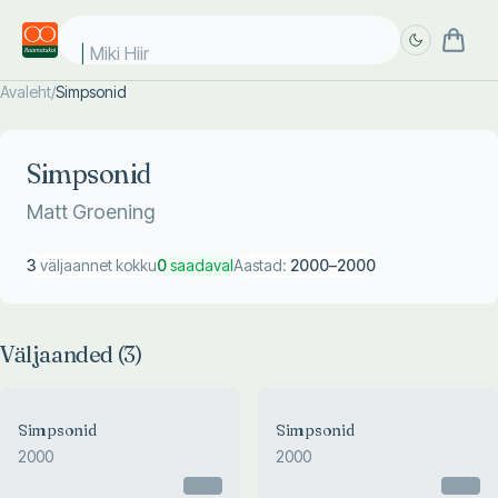
Miki Hiir
Avaleht
/
Simpsonid
Täpsem
Täpsem
otsing
otsing
Simpsonid
Matt Groening
3
väljaannet kokku
0
saadaval
Aastad:
2000
–
2000
Väljaanded (
3
)
Simpsonid
Simpsonid
2000
2000
Otsas
Otsas