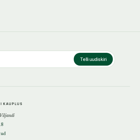
Telli uudiskiri
DI KAUPLUS
 Viljandi
18
tud