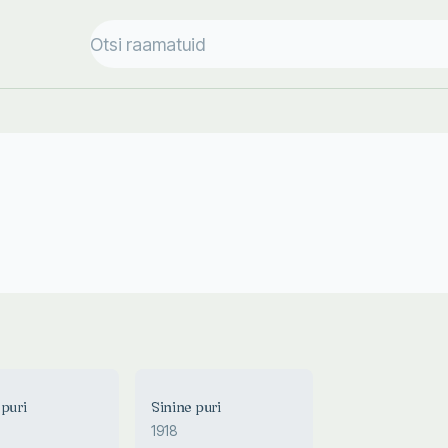
 puri
Sinine puri
1918