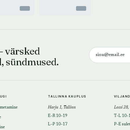
Otsas
Otsas
— värsked
d, sündmused.
TUGI
TALLINNA KAUPLUS
VILJAN
imetamine
Harju 1, Tallinn
Lossi 28,
E–R 10–19
T–L 10–
e
L–P 10–17
P–E sule
ine