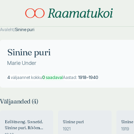
Avaleht
/
Sinine puri
Otsi täpsemalt
Otsi täpsemalt
Sinine puri
Marie Under
4
väljaannet kokku
0
saadaval
Aastad:
1918
–
1940
Väljaanded (
4
)
Eelõitseng. Sonetid.
Sinine puri
Sinine
Sinine puri. Rõõm
1921
1919
ühest ilusast päevast