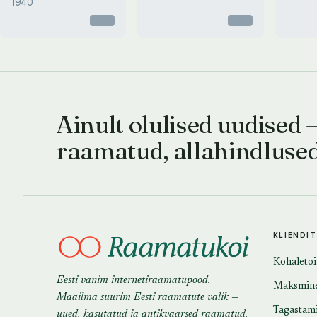
1940
Otsas
Otsas
Ainult olulised uudised 
raamatud, allahindluse
KLIENDI
Kohaleto
Eesti vanim internetiraamatupood.
Maksmin
Maailma suurim Eesti raamatute valik —
Tagastam
uued, kasutatud ja antikvaarsed raamatud.