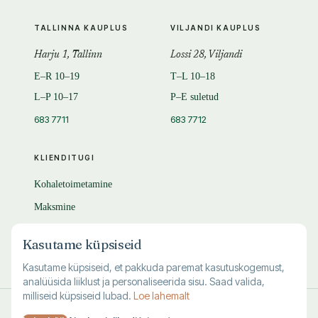
TALLINNA KAUPLUS
VILJANDI KAUPLUS
Harju 1, Tallinn
Lossi 28, Viljandi
E–R 10–19
T–L 10–18
L–P 10–17
P–E suletud
683 7711
683 7712
KLIENDITUGI
Kohaletoimetamine
Maksmine
Tagastamine
Kasutame küpsiseid
KKK
Kasutame küpsiseid, et pakkuda paremat kasutuskogemust,
analüüsida liiklust ja personaliseerida sisu. Saad valida,
milliseid küpsiseid lubad.
Loe lahemalt
© 1995–
2026
Kuutõrvaja OÜ · reg. 10463994