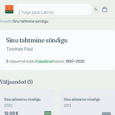
Tulge juba! Läki koo
Avaleht
/
Sinu tahtmine sündigu
Täpsem
Täpsem
otsing
otsing
Sinu tahtmine sündigu
Toomas Paul
5
väljaannet kokku
1
saadaval
Aastad:
1997
–
2020
Väljaanded (
5
)
Sinu tahtmine sündigu
Sinu tahtmine sündigu
2020
2013
12.00 €
Osta
Otsas