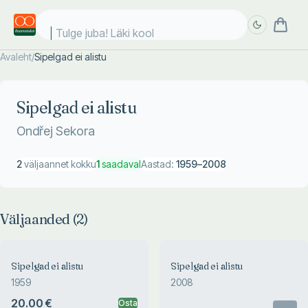
Tulge juba! Läki kooli
Avaleht
/
Sipelgad ei alistu
Täpsem
Täpsem
otsing
otsing
Sipelgad ei alistu
Ondřej Sekora
2
väljaannet kokku
1
saadaval
Aastad:
1959
–
2008
Väljaanded (
2
)
Sipelgad ei alistu
Sipelgad ei alistu
1959
2008
20.00 €
Osta
Otsas