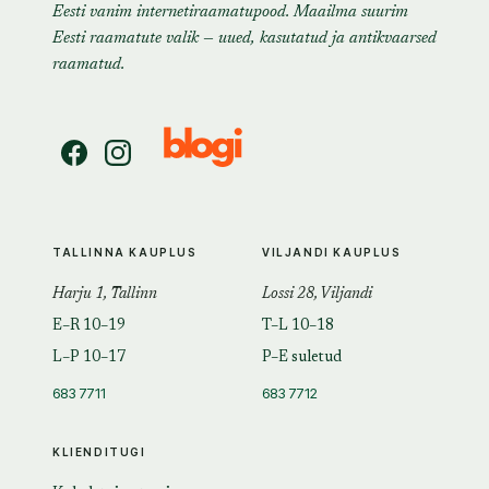
Eesti vanim internetiraamatupood. Maailma suurim
Eesti raamatute valik — uued, kasutatud ja antikvaarsed
raamatud.
TALLINNA KAUPLUS
VILJANDI KAUPLUS
Harju 1, Tallinn
Lossi 28, Viljandi
E–R 10–19
T–L 10–18
L–P 10–17
P–E suletud
683 7711
683 7712
KLIENDITUGI