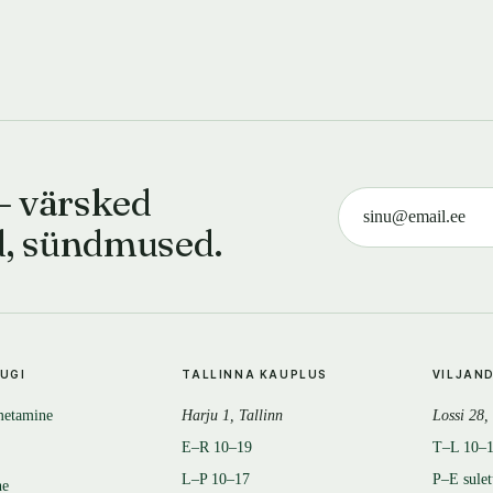
— värsked
d, sündmused.
TUGI
TALLINNA KAUPLUS
VILJAN
metamine
Harju 1, Tallinn
Lossi 28,
E–R 10–19
T–L 10–
L–P 10–17
P–E sule
ne