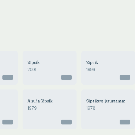
Sipsik
Sipsik
2001
1996
Otsas
Otsas
Otsas
Anu ja Sipsik
Sipsikute juturaamat
1979
1978
Otsas
Otsas
Otsas