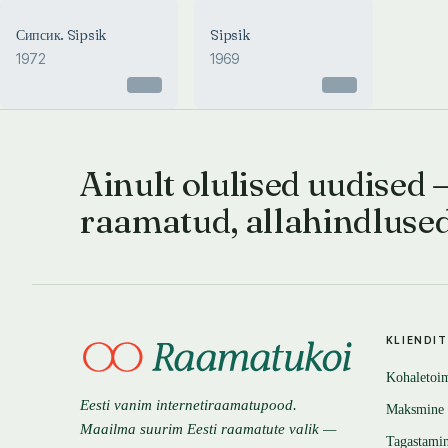
Сипсик. Sipsik
Sipsik
1972
1969
Otsas
Otsas
Ainult olulised uudised 
raamatud, allahindluse
KLIENDI
Kohaletoi
Eesti vanim internetiraamatupood.
Maksmine
Maailma suurim Eesti raamatute valik —
Tagastami