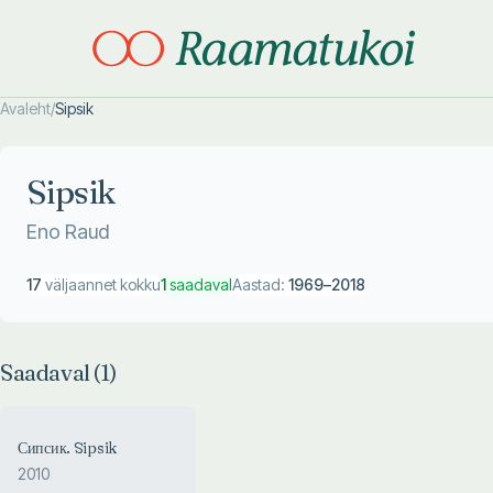
Avaleht
/
Sipsik
Otsi täpsemalt
Otsi täpsemalt
Sipsik
Eno Raud
17
väljaannet kokku
1
saadaval
Aastad:
1969
–
2018
Saadaval (
1
)
Сипсик. Sipsik
2010