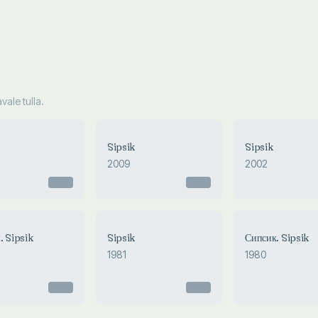
ale tulla.
Sipsik
Sipsik
2009
2002
Otsas
Otsas
. Sipsik
Sipsik
Сипсик. Sipsik
1981
1980
Otsas
Otsas