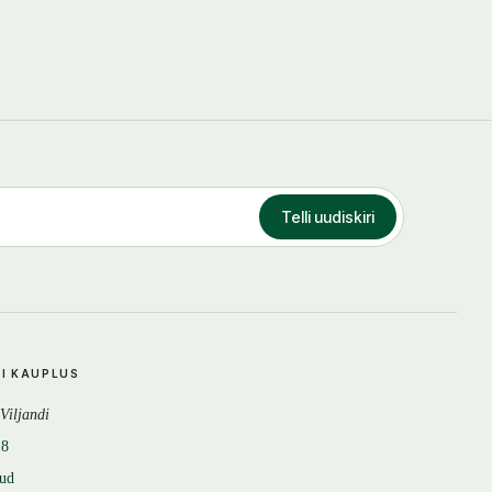
Telli uudiskiri
DI KAUPLUS
 Viljandi
18
tud