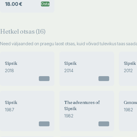
18.00 €
Osta
Hetkel otsas (
16
)
Need väljaanded on praegu laost otsas, kuid võivad tulevikus taas saadav
Sipsik
Sipsik
Sipsik
2018
2014
2012
Otsas
Otsas
Sipsik
The adventures of
Сипсик
Sipsik
1987
1982
1982
Otsas
Otsas