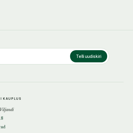
Telli uudiskiri
DI KAUPLUS
 Viljandi
18
tud