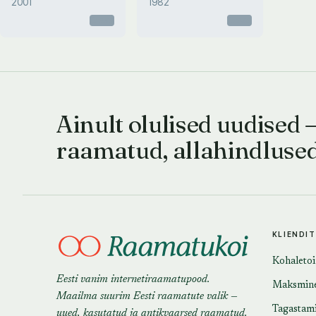
2001
1982
Otsas
Otsas
Ainult olulised uudised 
raamatud, allahindluse
KLIENDI
Kohaleto
Eesti vanim internetiraamatupood.
Maksmin
Maailma suurim Eesti raamatute valik —
Tagastam
uued, kasutatud ja antikvaarsed raamatud.