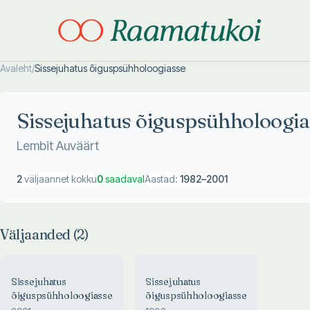
Avaleht
/
Sissejuhatus õiguspsühholoogiasse
Otsi täpsemalt
Otsi täpsemalt
Sissejuhatus õiguspsühholoogia
Lembit Auväärt
2
väljaannet kokku
0
saadaval
Aastad:
1982
–
2001
Väljaanded (
2
)
Sissejuhatus
Sissejuhatus
õiguspsühholoogiasse
õiguspsühholoogiasse