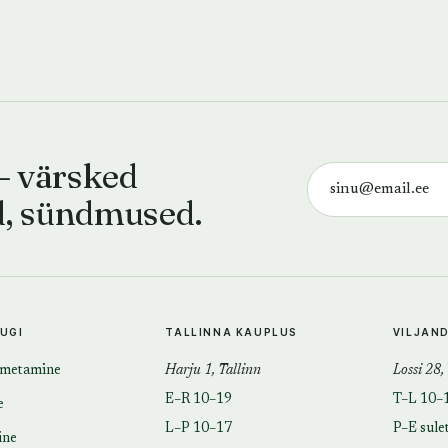
— värsked
d, sündmused.
TUGI
TALLINNA KAUPLUS
VILJAN
imetamine
Harju 1, Tallinn
Lossi 28,
E–R 10–19
T–L 10–
e
L–P 10–17
P–E sule
ine