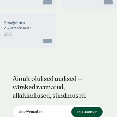
Otsas
Otsas
Sissejuhatus
õigusteadusesse
2003
Otsas
Ainult olulised uudised —
värsked raamatud,
allahindlused, sündmused.
Telli uudiskiri