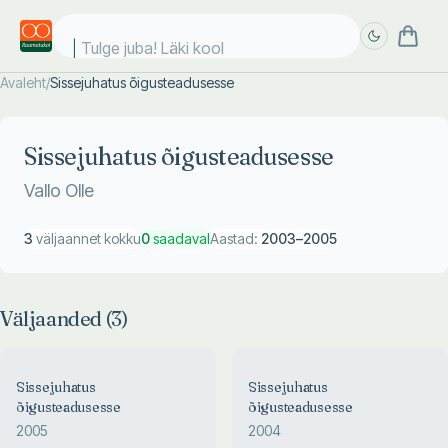
Tulge juba! Läki kooli
Avaleht
/
Sissejuhatus õigusteadusesse
Täpsem
Täpsem
otsing
otsing
Sissejuhatus õigusteadusesse
Vallo Olle
3
väljaannet kokku
0
saadaval
Aastad:
2003
–
2005
Väljaanded (
3
)
Sissejuhatus
Sissejuhatus
õigusteadusesse
õigusteadusesse
2005
2004