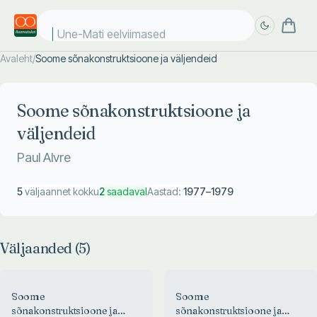
Une-Mati eelviimased
Avaleht
/
Soome sõnakonstruktsioone ja väljendeid
Täpsem
Täpsem
otsing
otsing
Soome sõnakonstruktsioone ja
väljendeid
Paul Alvre
5
väljaannet kokku
2
saadaval
Aastad:
1977
–
1979
Väljaanded (
5
)
Soome
Soome
sõnakonstruktsioone ja
sõnakonstruktsioone ja