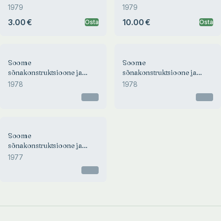
väljendeid
väljendeid
1979
1979
3.00 €
10.00 €
Osta
Osta
Soome
Soome
sõnakonstruktsioone ja
sõnakonstruktsioone ja
väljendeid
väljendeid
1978
1978
Otsas
Otsas
Soome
sõnakonstruktsioone ja
väljendeid
1977
Otsas