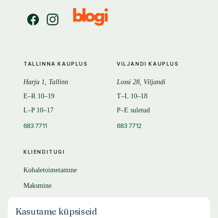
TALLINNA KAUPLUS
VILJANDI KAUPLUS
Harju 1, Tallinn
Lossi 28, Viljandi
E–R 10–19
T–L 10–18
L–P 10–17
P–E suletud
683 7711
683 7712
KLIENDITUGI
Kohaletoimetamine
Maksmine
Tagastamine
Kasutame küpsiseid
KKK