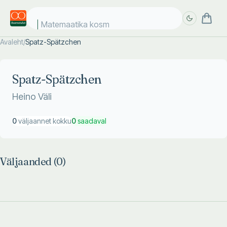
Matemaatika kosmo
Avaleht
/
Spatz-Spätzchen
Täpsem
Täpsem
otsing
otsing
Spatz-Spätzchen
Heino Väli
0
väljaannet kokku
0
saadaval
Väljaanded (
0
)