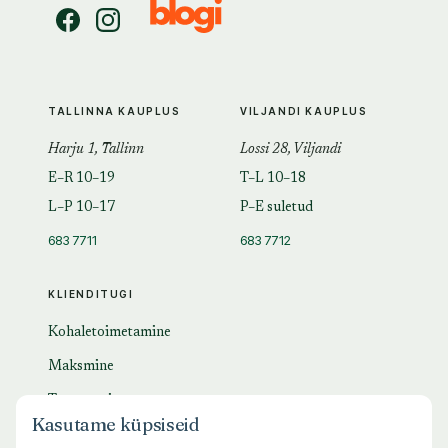
TALLINNA KAUPLUS
VILJANDI KAUPLUS
Harju 1, Tallinn
Lossi 28, Viljandi
E–R 10–19
T–L 10–18
L–P 10–17
P–E suletud
683 7711
683 7712
KLIENDITUGI
Kohaletoimetamine
Maksmine
Tagastamine
Kasutame küpsiseid
KKK