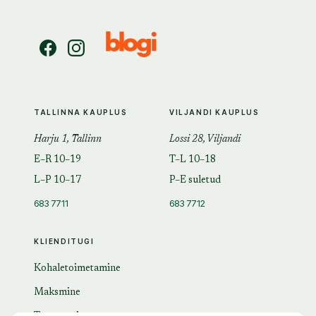
TALLINNA KAUPLUS
VILJANDI KAUPLUS
Harju 1, Tallinn
Lossi 28, Viljandi
E–R 10–19
T–L 10–18
L–P 10–17
P–E suletud
683 7711
683 7712
KLIENDITUGI
Kohaletoimetamine
Maksmine