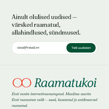
Ainult olulised uudised —
värsked raamatud,
allahindlused, sündmused.
Telli uudiskiri
Eesti vanim internetiraamatupood. Maailma suurim
Eesti raamatute valik — uued, kasutatud ja antikvaarsed
raamatud.