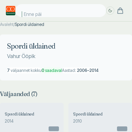
Enne päik
Avaleht
/
Spordi üldained
Täpsem
Täpsem
otsing
otsing
Spordi üldained
Vahur Ööpik
7
väljaannet kokku
0
saadaval
Aastad:
2006
–
2014
Väljaanded (
7
)
Spordi üldained
Spordi üldained
2014
2010
Otsas
Otsas