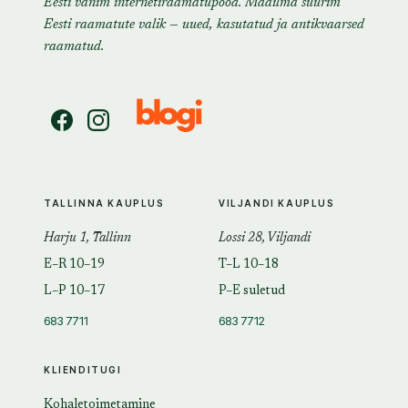
Eesti vanim internetiraamatupood. Maailma suurim
Eesti raamatute valik — uued, kasutatud ja antikvaarsed
raamatud.
TALLINNA KAUPLUS
VILJANDI KAUPLUS
Harju 1, Tallinn
Lossi 28, Viljandi
E–R 10–19
T–L 10–18
L–P 10–17
P–E suletud
683 7711
683 7712
KLIENDITUGI
Kohaletoimetamine