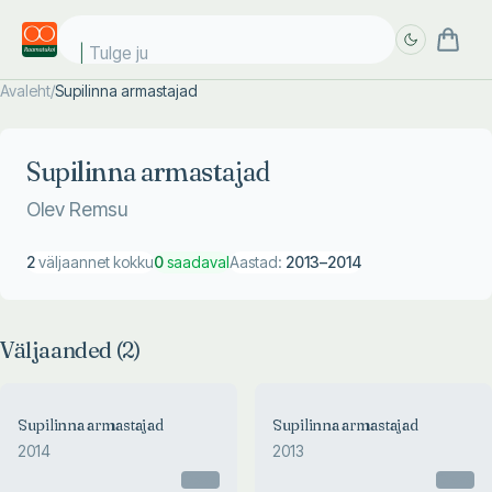
Tulge jub
Avaleht
/
Supilinna armastajad
Täpsem
Täpsem
otsing
otsing
Supilinna armastajad
Olev Remsu
2
väljaannet kokku
0
saadaval
Aastad:
2013
–
2014
Väljaanded (
2
)
Supilinna armastajad
Supilinna armastajad
2014
2013
Otsas
Otsas