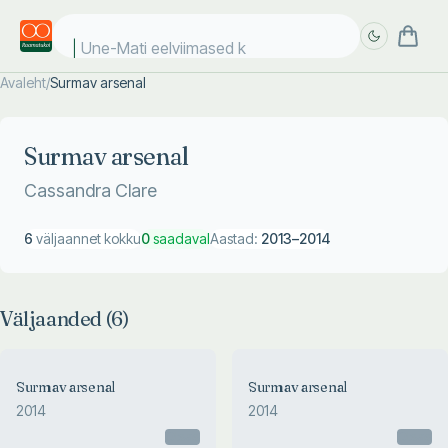
Une-Mati eelviimased ki
Avaleht
/
Surmav arsenal
Täpsem
Täpsem
otsing
otsing
Surmav arsenal
Cassandra Clare
6
väljaannet kokku
0
saadaval
Aastad:
2013
–
2014
Väljaanded (
6
)
Surmav arsenal
Surmav arsenal
2014
2014
Otsas
Otsas