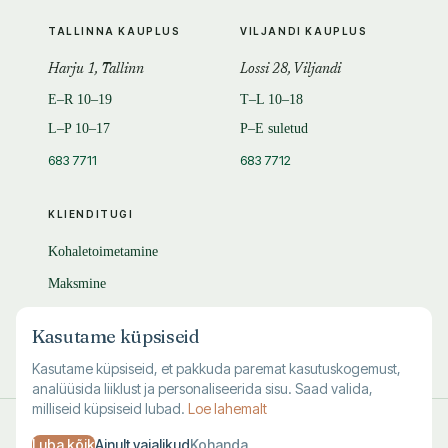
TALLINNA KAUPLUS
VILJANDI KAUPLUS
Harju 1, Tallinn
Lossi 28, Viljandi
E–R 10–19
T–L 10–18
L–P 10–17
P–E suletud
683 7711
683 7712
KLIENDITUGI
Kohaletoimetamine
Maksmine
Tagastamine
Kasutame küpsiseid
KKK
Kasutame küpsiseid, et pakkuda paremat kasutuskogemust,
analüüsida liiklust ja personaliseerida sisu. Saad valida,
milliseid küpsiseid lubad.
Loe lahemalt
© 1995–
2026
Kuutõrvaja OÜ · reg. 10463994
Luba kõik
Ainult vajalikud
Kohanda
·
·
·
Kasutustingimused
Privaatsus
Andmete kustutamine
Küpsised