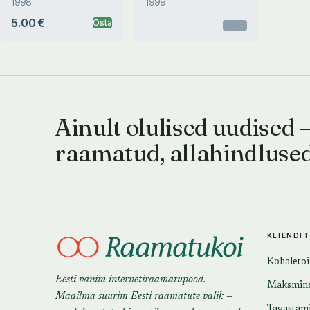
1998
1999
5.00 €
Osta
Otsas
Ainult olulised uudised 
raamatud, allahindluse
KLIENDI
Kohaleto
Eesti vanim internetiraamatupood.
Maksmin
Maailma suurim Eesti raamatute valik —
Tagastam