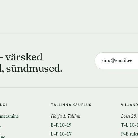
— värsked
d, sündmused.
TUGI
TALLINNA KAUPLUS
VILJAN
imetamine
Harju 1, Tallinn
Lossi 28,
E–R 10–19
T–L 10–
e
L–P 10–17
P–E sule
ine