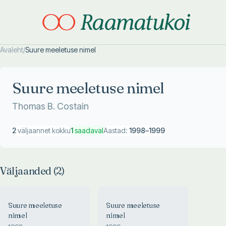
Avaleht
/
Suure meeletuse nimel
Otsi täpsemalt
Otsi täpsemalt
Suure meeletuse nimel
Thomas B. Costain
2
väljaannet kokku
1
saadaval
Aastad:
1998
–
1999
Väljaanded (
2
)
Suure meeletuse
Suure meeletuse
nimel
nimel