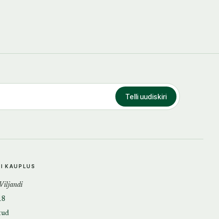
Telli uudiskiri
DI KAUPLUS
 Viljandi
18
tud