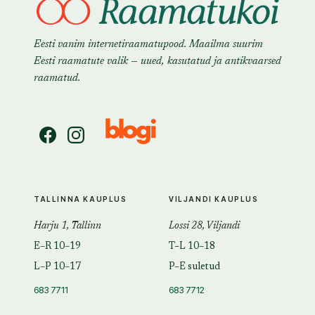
Eesti vanim internetiraamatupood. Maailma suurim
Eesti raamatute valik — uued, kasutatud ja antikvaarsed
raamatud.
TALLINNA KAUPLUS
VILJANDI KAUPLUS
Harju 1, Tallinn
Lossi 28, Viljandi
E–R 10–19
T–L 10–18
L–P 10–17
P–E suletud
683 7711
683 7712