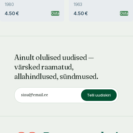
1980
1963
4.50 €
4.50 €
Osta
Osta
Ainult olulised uudised —
värsked raamatud,
allahindlused, sündmused.
Telli uudiskiri