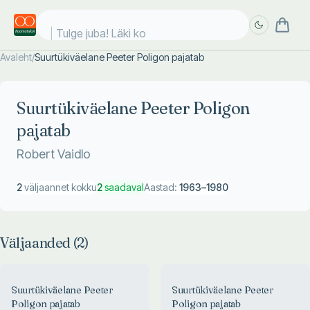
Tulge juba! Läki koo
Avaleht
/
Suurtükiväelane Peeter Poligon pajatab
Täpsem
Täpsem
otsing
otsing
Suurtükiväelane Peeter Poligon
pajatab
Robert Vaidlo
2
väljaannet kokku
2
saadaval
Aastad:
1963
–
1980
Väljaanded (
2
)
Suurtükiväelane Peeter
Suurtükiväelane Peeter
Poligon pajatab
Poligon pajatab