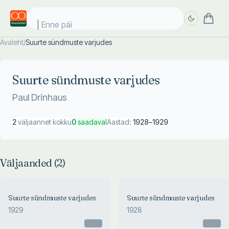
Enne päik
Avaleht
/
Suurte sündmuste varjudes
Täpsem
Täpsem
otsing
otsing
Suurte sündmuste varjudes
Paul Drinhaus
2
väljaannet kokku
0
saadaval
Aastad:
1928
–
1929
Väljaanded (
2
)
Suurte sündmuste varjudes
Suurte sündmuste varjudes
1929
1928
Otsas
Otsas