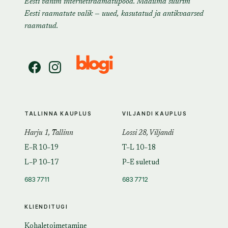
Eesti vanim internetiraamatupood. Maailma suurim
Eesti raamatute valik — uued, kasutatud ja antikvaarsed
raamatud.
TALLINNA KAUPLUS
VILJANDI KAUPLUS
Harju 1, Tallinn
Lossi 28, Viljandi
E–R 10–19
T–L 10–18
L–P 10–17
P–E suletud
683 7711
683 7712
KLIENDITUGI
Kohaletoimetamine