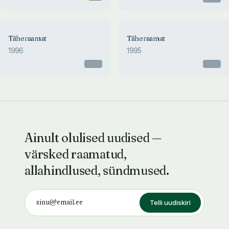
Täheraamat
Täheraamat
1996
1995
Otsas
Otsas
Ainult olulised uudised —
värsked raamatud,
allahindlused, sündmused.
Telli uudiskiri