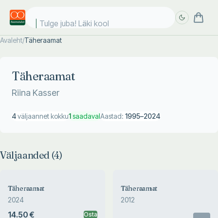
Tulge juba! Läki kooli
Avaleht
/
Täheraamat
Täpsem
Täpsem
otsing
otsing
Täheraamat
Riina Kasser
4
väljaannet kokku
1
saadaval
Aastad:
1995
–
2024
Väljaanded (
4
)
Täheraamat
Täheraamat
2024
2012
14.50 €
Osta
Otsas