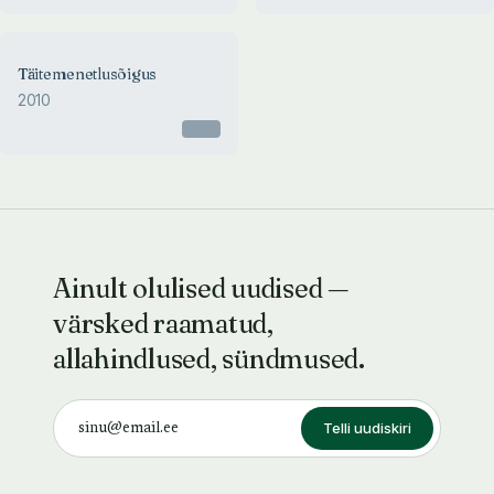
Täitemenetlusõigus
2010
Otsas
Ainult olulised uudised —
värsked raamatud,
allahindlused, sündmused.
Telli uudiskiri