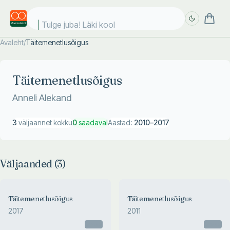
Tulge juba! Läki kooli
Avaleht
/
Täitemenetlusõigus
Täpsem
Täpsem
otsing
otsing
Täitemenetlusõigus
Anneli Alekand
3
väljaannet kokku
0
saadaval
Aastad:
2010
–
2017
Väljaanded (
3
)
Täitemenetlusõigus
Täitemenetlusõigus
2017
2011
Otsas
Otsas