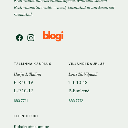
Eesti vanim internetiraamatupood. Maailma suurim
Eesti raamatute valik — uued, kasutatud ja antikvaarsed
raamatud.
TALLINNA KAUPLUS
VILJANDI KAUPLUS
Harju 1, Tallinn
Lossi 28, Viljandi
E–R 10–19
T–L 10–18
L–P 10–17
P–E suletud
683 7711
683 7712
KLIENDITUGI
Kohaletoimetamine