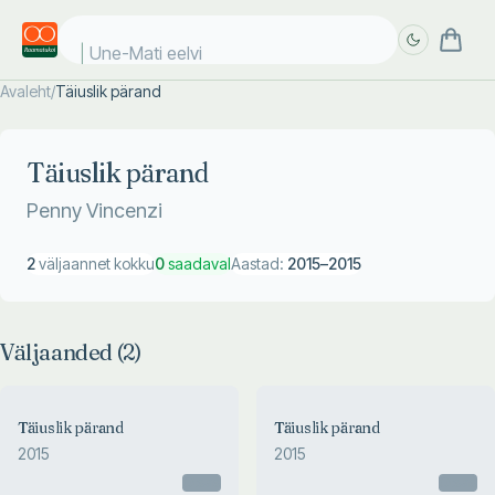
Une-Mati eelvii
Avaleht
/
Täiuslik pärand
Täpsem
Täpsem
otsing
otsing
Täiuslik pärand
Penny Vincenzi
2
väljaannet kokku
0
saadaval
Aastad:
2015
–
2015
Väljaanded (
2
)
Täiuslik pärand
Täiuslik pärand
2015
2015
Otsas
Otsas