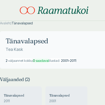
Avaleht
/
Tänavalapsed
Otsi täpsemalt
Otsi täpsemalt
Tänavalapsed
Tea Kask
2
väljaannet kokku
0
saadaval
Aastad:
2001
–
2011
Väljaanded (
2
)
Tänavalapsed
Tänavalapsed
2011
2001