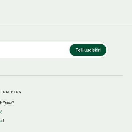
Telli uudiskiri
DI KAUPLUS
 Viljandi
18
tud