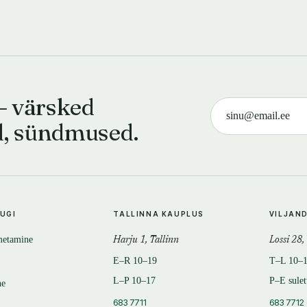
— värsked
d, sündmused.
TUGI
TALLINNA KAUPLUS
VILJAN
metamine
Harju 1, Tallinn
Lossi 28,
E–R 10–19
T–L 10–
L–P 10–17
P–E sule
ne
683 7711
683 7712