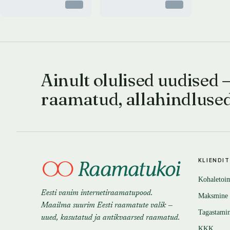
Otsas
Otsas
Ainult olulised uudised 
raamatud, allahindluse
KLIENDI
Kohaletoi
Eesti vanim internetiraamatupood.
Maksmine
Maailma suurim Eesti raamatute valik —
Tagastami
uued, kasutatud ja antikvaarsed raamatud.
KKK