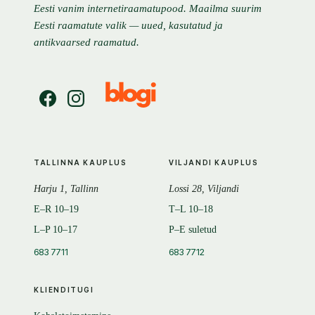
Eesti vanim internetiraamatupood. Maailma suurim
Eesti raamatute valik — uued, kasutatud ja
antikvaarsed raamatud.
TALLINNA KAUPLUS
VILJANDI KAUPLUS
Harju 1, Tallinn
Lossi 28, Viljandi
E–R 10–19
T–L 10–18
L–P 10–17
P–E suletud
683 7711
683 7712
KLIENDITUGI