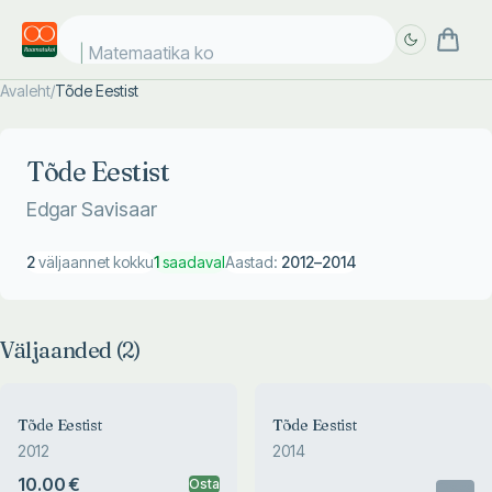
Matemaatika kos
Avaleht
/
Tõde Eestist
Täpsem
Täpsem
otsing
otsing
Tõde Eestist
Edgar Savisaar
2
väljaannet kokku
1
saadaval
Aastad:
2012
–
2014
Väljaanded (
2
)
Tõde Eestist
Tõde Eestist
2012
2014
10.00 €
Osta
Otsas