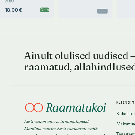
2010
18.00 €
Osta
Otsas
Ainult olulised uudised 
raamatud, allahindluse
KLIENDI
Kohaleto
Eesti vanim internetiraamatupood.
Maksmin
Maailma suurim Eesti raamatute valik —
Tagastam