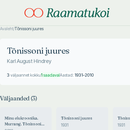
Avaleht
/
Tõnissoni juures
Otsi täpsemalt
Otsi täpsemalt
Tõnissoni juures
Karl August Hindrey
3
väljaannet kokku
1
saadaval
Aastad:
1931
–
2010
Väljaanded (
3
)
Minu elukroonika.
Tõnissoni juures
Tõniss
Murrang. Tõnissoni
1931
1931
juures