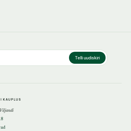
Telli uudiskiri
DI KAUPLUS
 Viljandi
18
tud