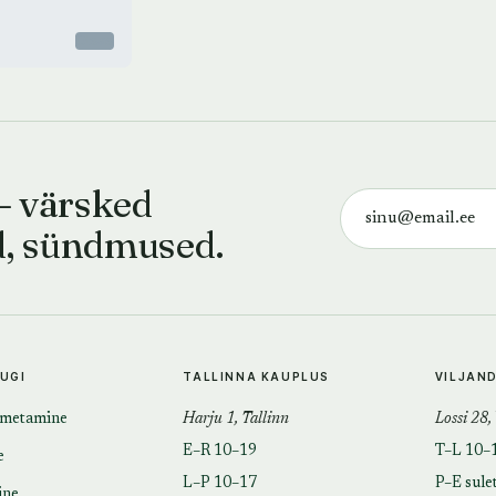
Otsas
— värsked
d, sündmused.
TUGI
TALLINNA KAUPLUS
VILJAN
imetamine
Harju 1, Tallinn
Lossi 28,
E–R 10–19
T–L 10–
e
L–P 10–17
P–E sule
ine