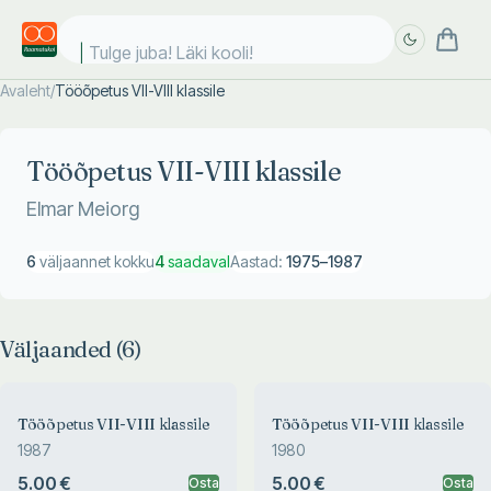
Tulge juba! Läki kooli!
Avaleht
/
Tööõpetus VII-VIII klassile
Täpsem
Täpsem
otsing
otsing
Tööõpetus VII-VIII klassile
Elmar Meiorg
6
väljaannet kokku
4
saadaval
Aastad:
1975
–
1987
Väljaanded (
6
)
Tööõpetus VII-VIII klassile
Tööõpetus VII-VIII klassile
1987
1980
5.00 €
5.00 €
Osta
Osta