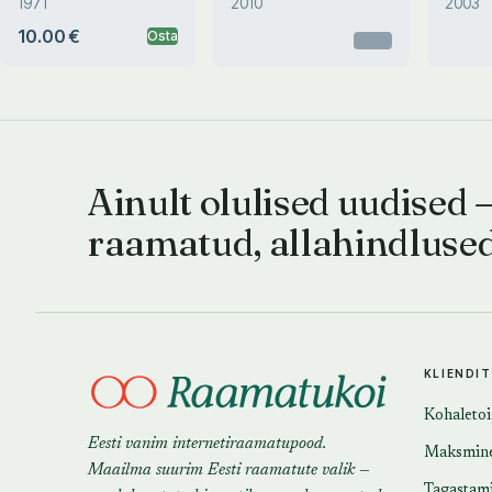
1971
2010
2003
10.00 €
Osta
Otsas
Ainult olulised uudised 
raamatud, allahindluse
KLIENDI
Kohaleto
Eesti vanim internetiraamatupood.
Maksmin
Maailma suurim Eesti raamatute valik —
Tagastam