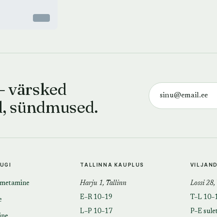
Otsas
— värsked
d, sündmused.
TUGI
TALLINNA KAUPLUS
VILJAN
imetamine
Harju 1, Tallinn
Lossi 28,
E–R 10–19
T–L 10–
e
L–P 10–17
P–E sule
ine