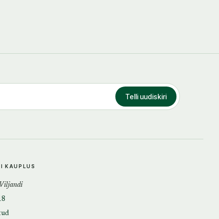
Telli uudiskiri
DI KAUPLUS
 Viljandi
18
tud