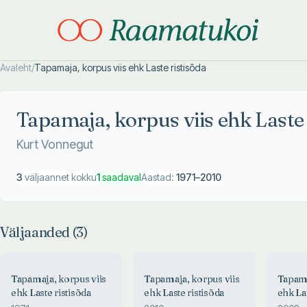
Avaleht
/
Tapamaja, korpus viis ehk Laste ristisõda
Otsi täpsemalt
Otsi täpsemalt
Tapamaja, korpus viis ehk Laste 
Kurt Vonnegut
3
väljaannet kokku
1
saadaval
Aastad:
1971
–
2010
Väljaanded (
3
)
Tapamaja, korpus viis
Tapamaja, korpus viis
Tapama
ehk Laste ristisõda
ehk Laste ristisõda
ehk Las