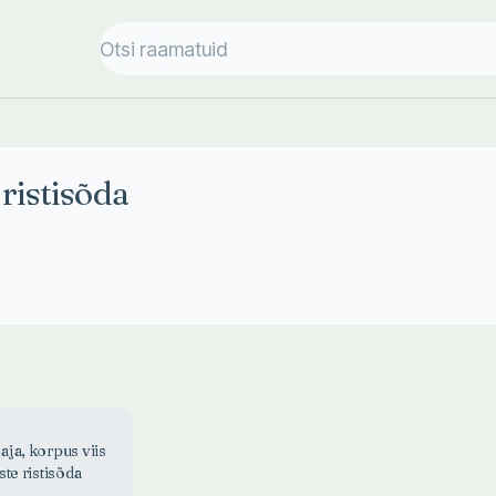
ristisõda
ja, korpus viis
te ristisõda