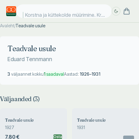
Korstna ja küttekolde müürimine. Krohvimine. P
Avaleht
/
Teadvale usule
Täpsem
Täpsem
otsing
otsing
Teadvale usule
Eduard Tennmann
3
väljaannet kokku
1
saadaval
Aastad:
1926
–
1931
Väljaanded (
3
)
Teadvale usule
Teadvale usule
1927
1931
7.80 €
Osta
Otsas