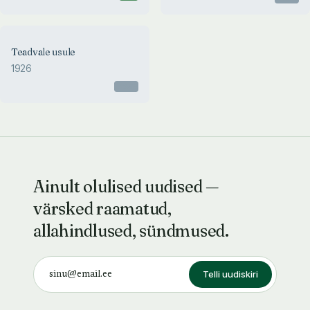
Teadvale usule
1926
Otsas
Ainult olulised uudised —
värsked raamatud,
allahindlused, sündmused.
Telli uudiskiri