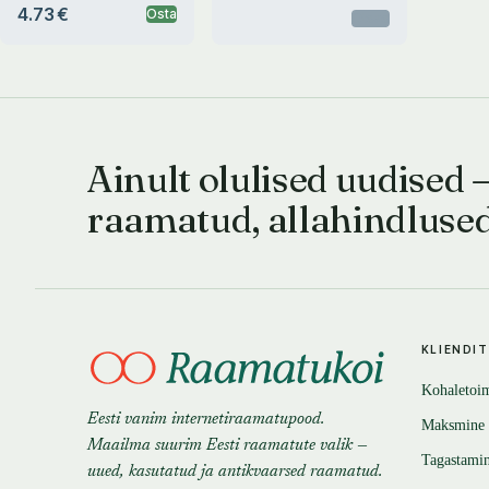
4.73 €
Osta
Otsas
Ainult olulised uudised 
raamatud, allahindluse
KLIENDI
Kohaletoi
Eesti vanim internetiraamatupood.
Maksmine
Maailma suurim Eesti raamatute valik —
Tagastami
uued, kasutatud ja antikvaarsed raamatud.