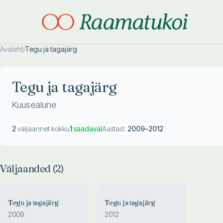
Avaleht
/
Tegu ja tagajärg
Otsi täpsemalt
Otsi täpsemalt
Tegu ja tagajärg
Kuusealune
2
väljaannet kokku
1
saadaval
Aastad:
2009
–
2012
Väljaanded (
2
)
Tegu ja tagajärg
Tegu ja tagajärg
2009
2012