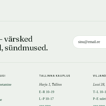
— värsked
d, sündmused.
TUGI
TALLINNA KAUPLUS
VILJAN
metamine
Harju 1, Tallinn
Lossi 28,
E–R 10–19
T–L 10–
L–P 10–17
P–E sule
ne