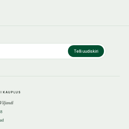
Telli uudiskiri
DI KAUPLUS
 Viljandi
18
tud