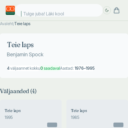
Tulge juba! Läki kooli
Avaleht
/
Teie laps
Täpsem
Täpsem
otsing
otsing
Teie laps
Benjamin Spock
4
väljaannet kokku
0
saadaval
Aastad:
1976
–
1995
Väljaanded (
4
)
Teie laps
Teie laps
1995
1985
Otsas
Otsas