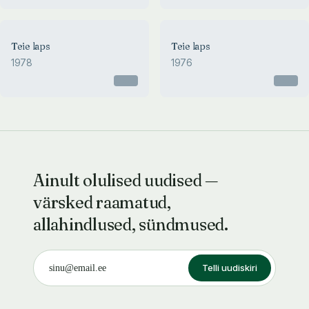
Teie laps
Teie laps
1978
1976
Otsas
Otsas
Ainult olulised uudised —
värsked raamatud,
allahindlused, sündmused.
Telli uudiskiri