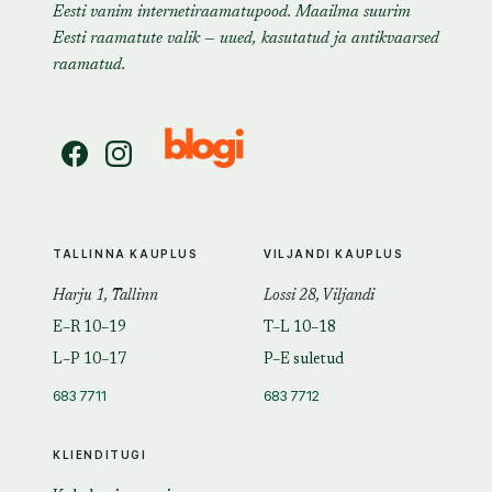
Eesti vanim internetiraamatupood. Maailma suurim
Eesti raamatute valik — uued, kasutatud ja antikvaarsed
raamatud.
TALLINNA KAUPLUS
VILJANDI KAUPLUS
Harju 1, Tallinn
Lossi 28, Viljandi
E–R 10–19
T–L 10–18
L–P 10–17
P–E suletud
683 7711
683 7712
KLIENDITUGI