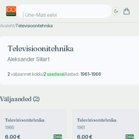
Une-Mati eelvii
Avaleht
/
Televisioonitehnika
Täpsem
Täpsem
otsing
otsing
Televisioonitehnika
Aleksander Sillart
2
väljaannet kokku
2
saadaval
Aastad:
1961
–
1966
Väljaanded (
2
)
Televisioonitehnika
Televisioonitehnika
1966
1961
6.00 €
6.00 €
Osta
Osta