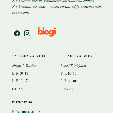
Eesti vanim internetiraamatupood. Maailma suurim
Eesti raamatute valik — uued, kasutatud ja antikvaarsed
raamatud.
TALLINNA KAUPLUS
VILJANDI KAUPLUS
Harju 1, Tallinn
Lossi 28, Viljandi
E–R 10–19
T–L 10–18
L–P 10–17
P–E suletud
683 7711
683 7712
KLIENDITUGI
Kohaletoimetamine