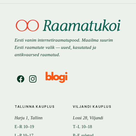
Eesti vanim internetiraamatupood. Maailma suurim
Eesti raamatute valik — uued, kasutatud ja
antikvaarsed raamatud.
TALLINNA KAUPLUS
VILJANDI KAUPLUS
Harju 1, Tallinn
Lossi 28, Viljandi
E–R 10–19
T–L 10–18
L–P 10–17
P–E suletud