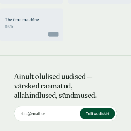
The time machine
1925
Otsas
Ainult olulised uudised —
värsked raamatud,
allahindlused, sündmused.
Telli uudiskiri