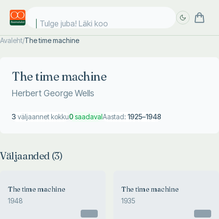
Tulge juba! Läki kool
Avaleht
/
The time machine
Täpsem
Täpsem
otsing
otsing
The time machine
Herbert George Wells
3
väljaannet kokku
0
saadaval
Aastad:
1925
–
1948
Väljaanded (
3
)
The time machine
The time machine
1948
1935
Otsas
Otsas