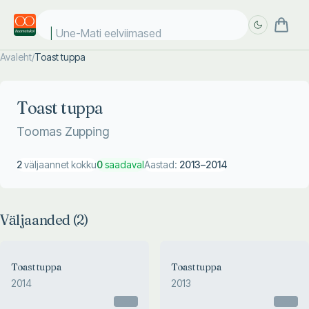
Une-Mati eelviimased k
Avaleht
/
Toast tuppa
Täpsem
Täpsem
otsing
otsing
Toast tuppa
Toomas Zupping
2
väljaannet kokku
0
saadaval
Aastad:
2013
–
2014
Väljaanded (
2
)
Toast tuppa
Toast tuppa
2014
2013
Otsas
Otsas