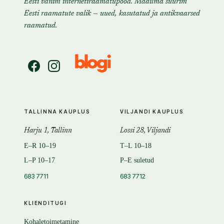
Eesti vanim internetiraamatupood. Maailma suurim
Eesti raamatute valik — uued, kasutatud ja antikvaarsed
raamatud.
TALLINNA KAUPLUS
VILJANDI KAUPLUS
Harju 1, Tallinn
Lossi 28, Viljandi
E–R 10–19
T–L 10–18
L–P 10–17
P–E suletud
683 7711
683 7712
KLIENDITUGI
Kohaletoimetamine