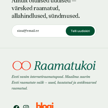
Ainult olulised uudised —
värsked raamatud,
allahindlused, sündmused.
Telli uudiskiri
Eesti vanim internetiraamatupood. Maailma suurim
Eesti raamatute valik — uued, kasutatud ja antikvaarsed
raamatud.