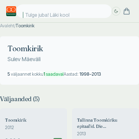
Tulge juba! Läki kooli!
Avaleht
/
Toomkirik
Täpsem
Täpsem
otsing
otsing
Toomkirik
Sulev Mäeväli
5
väljaannet kokku
1
saadaval
Aastad:
1998
–
2013
Väljaanded (
5
)
Toomkirik
Tallinna Toomkiriku
epitaafid. Die
2012
Wappenepitaphe der
2013
Talliner Domkirche.