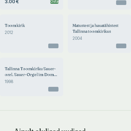
3.00 €
Osta
Otsas
Epitaphs of the Tallinn
Cathedral
Toomkirik
Matustest ja hauatähistest
Tallinna toomkirikus
2012
2004
Otsas
Otsas
Tallinna Toomkiriku Sauer-
orel. Sauer-Orgel im Dom
zu Tallinn
1998
Otsas