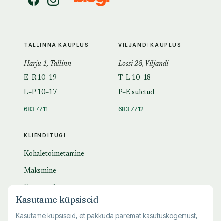
TALLINNA KAUPLUS
VILJANDI KAUPLUS
Harju 1, Tallinn
Lossi 28, Viljandi
E–R 10–19
T–L 10–18
L–P 10–17
P–E suletud
683 7711
683 7712
KLIENDITUGI
Kohaletoimetamine
Maksmine
Tagastamine
Kasutame küpsiseid
KKK
Kasutame küpsiseid, et pakkuda paremat kasutuskogemust,