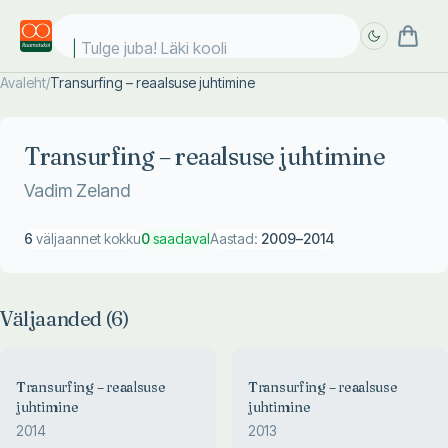
Tulge juba! Läki kooli!
Avaleht
/
Transurfing – reaalsuse juhtimine
Täpsem
Täpsem
otsing
otsing
Transurfing – reaalsuse juhtimine
Vadim Zeland
6
väljaannet kokku
0
saadaval
Aastad:
2009
–
2014
Väljaanded (
6
)
Transurfing – reaalsuse
Transurfing – reaalsuse
juhtimine
juhtimine
2014
2013