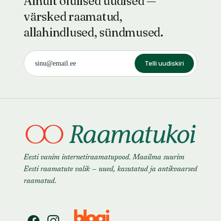
Ainult olulised uudised —
värsked raamatud,
allahindlused, sündmused.
Telli uudiskiri
Eesti vanim internetiraamatupood. Maailma suurim
Eesti raamatute valik — uued, kasutatud ja antikvaarsed
raamatud.