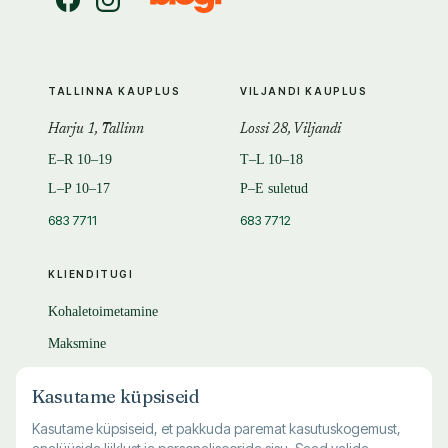
TALLINNA KAUPLUS
VILJANDI KAUPLUS
Harju 1, Tallinn
Lossi 28, Viljandi
E–R 10–19
T–L 10–18
L–P 10–17
P–E suletud
683 7711
683 7712
KLIENDITUGI
Kohaletoimetamine
Maksmine
Tagastamine
Kasutame küpsiseid
KKK
Kasutame küpsiseid, et pakkuda paremat kasutuskogemust,