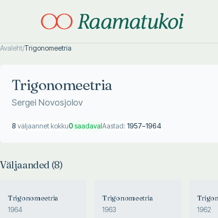
Avaleht
/
Trigonomeetria
Otsi täpsemalt
Otsi täpsemalt
Trigonomeetria
Sergei Novosjolov
8
väljaannet kokku
0
saadaval
Aastad:
1957
–
1964
Väljaanded (
8
)
Trigonomeetria
Trigonomeetria
Trigo
1964
1963
1962