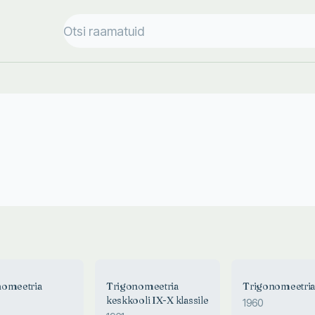
nomeetria
Trigonomeetria
Trigonomeetri
keskkooli IX-X klassile
1960