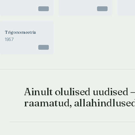
Otsas
Otsas
Trigonomeetria
1957
Otsas
Ainult olulised uudised 
raamatud, allahindluse