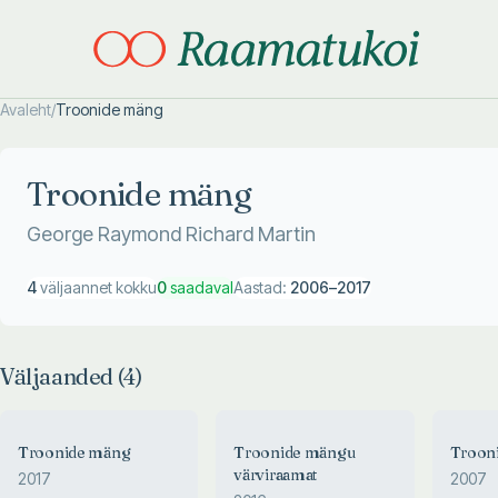
Avaleht
/
Troonide mäng
Otsi täpsemalt
Otsi täpsemalt
Troonide mäng
George Raymond Richard Martin
4
väljaannet kokku
0
saadaval
Aastad:
2006
–
2017
Väljaanded (
4
)
Troonide mäng
Troonide mängu
Troon
värviraamat
2017
2007