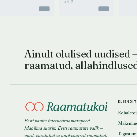
2016
Otsas
Otsas
Ainult olulised uudised 
raamatud, allahindluse
KLIENDI
Kohaleto
Eesti vanim internetiraamatupood.
Maksmin
Maailma suurim Eesti raamatute valik —
Tagastam
uued, kasutatud ja antikvaarsed raamatud.