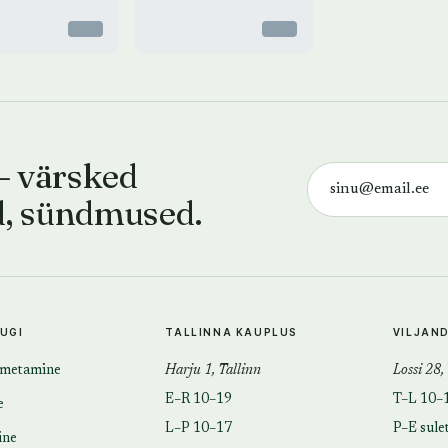
Otsas
Otsas
— värsked
d, sündmused.
TUGI
TALLINNA KAUPLUS
VILJAN
imetamine
Harju 1, Tallinn
Lossi 28,
E–R 10–19
T–L 10–
e
L–P 10–17
P–E sule
ine