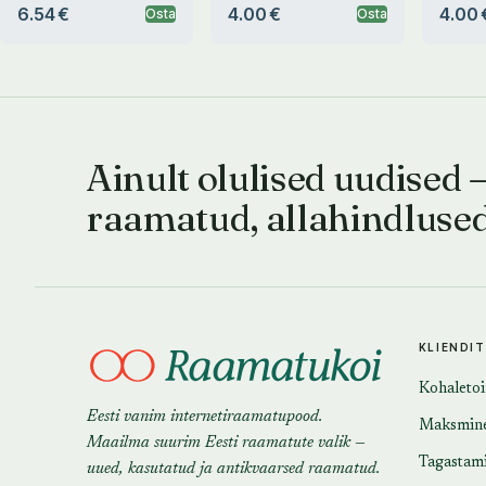
6.54 €
4.00 €
4.00 
Osta
Osta
Ainult olulised uudised 
raamatud, allahindluse
KLIENDI
Kohaleto
Eesti vanim internetiraamatupood.
Maksmin
Maailma suurim Eesti raamatute valik —
Tagastam
uued, kasutatud ja antikvaarsed raamatud.