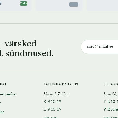
€
Osta
Otsas
— värsked
d, sündmused.
TUGI
TALLINNA KAUPLUS
VILJAN
imetamine
Harju 1, Tallinn
Lossi 28,
E–R 10–19
T–L 10–
e
L–P 10–17
P–E sule
ine