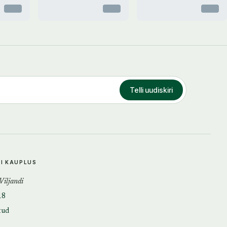
Otsas
Otsas
Otsas
Telli uudiskiri
DI KAUPLUS
 Viljandi
18
tud