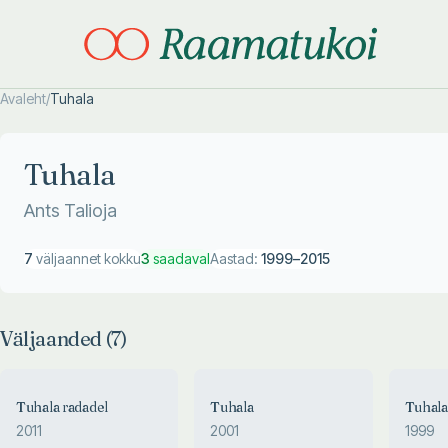
Avaleht
/
Tuhala
Otsi täpsemalt
Otsi täpsemalt
Tuhala
Ants Talioja
7
väljaannet kokku
3
saadaval
Aastad:
1999
–
2015
Väljaanded (
7
)
Tuhala radadel
Tuhala
Tuhala
2011
2001
1999