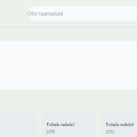
2012
Tuhala radadel
Tuhala radadel
Tuhala radadel
2015
2012
Ants Talioja