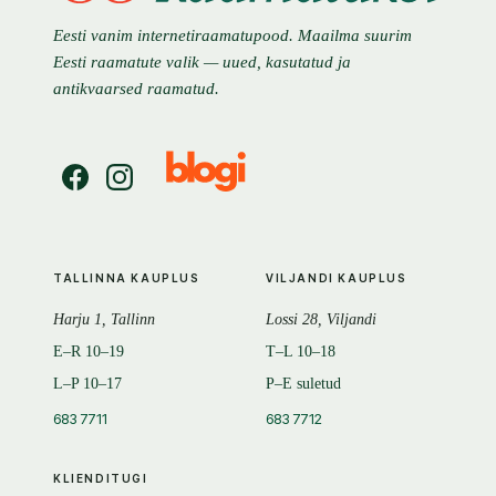
Eesti vanim internetiraamatupood. Maailma suurim
Eesti raamatute valik — uued, kasutatud ja
antikvaarsed raamatud.
TALLINNA KAUPLUS
VILJANDI KAUPLUS
Harju 1, Tallinn
Lossi 28, Viljandi
E–R 10–19
T–L 10–18
L–P 10–17
P–E suletud
683 7711
683 7712
KLIENDITUGI