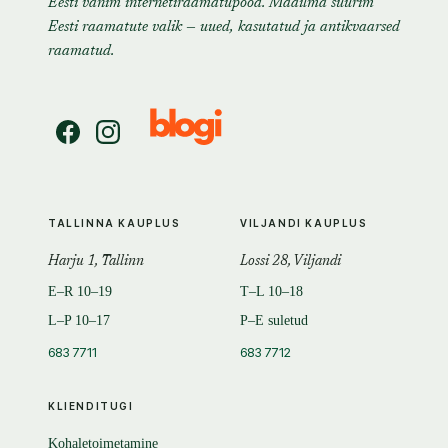
Eesti vanim internetiraamatupood. Maailma suurim
Eesti raamatute valik — uued, kasutatud ja antikvaarsed
raamatud.
TALLINNA KAUPLUS
VILJANDI KAUPLUS
Harju 1, Tallinn
Lossi 28, Viljandi
E–R 10–19
T–L 10–18
L–P 10–17
P–E suletud
683 7711
683 7712
KLIENDITUGI
Kohaletoimetamine