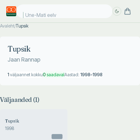
Une-Mati eelvi
Avaleht
/
Tupsik
Täpsem
Täpsem
otsing
otsing
Tupsik
Jaan Rannap
1
väljaannet kokku
0
saadaval
Aastad:
1998
–
1998
Väljaanded (
1
)
Tupsik
1998
Otsas