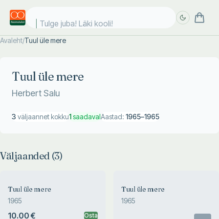
Tulge juba! Läki kooli!
Avaleht
/
Tuul üle mere
Täpsem
Täpsem
otsing
otsing
Tuul üle mere
Herbert Salu
3
väljaannet kokku
1
saadaval
Aastad:
1965
–
1965
Väljaanded (
3
)
Tuul üle mere
Tuul üle mere
1965
1965
10.00 €
Osta
Otsas