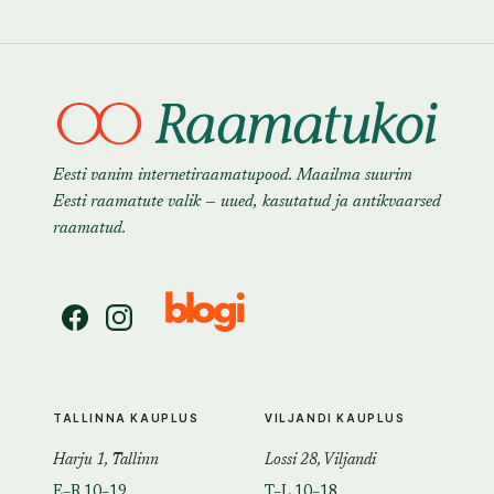
Eesti vanim internetiraamatupood. Maailma suurim
Eesti raamatute valik — uued, kasutatud ja antikvaarsed
raamatud.
TALLINNA KAUPLUS
VILJANDI KAUPLUS
Harju 1, Tallinn
Lossi 28, Viljandi
E–R 10–19
T–L 10–18