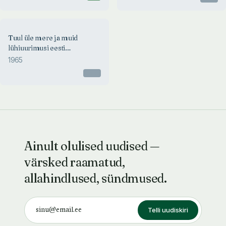
1965
Tuul üle mere ja muid
TUUL ÜLE MERE JA MUID
lühiuurimusi eesti
LÜHIUURIMUSI EESTI
kirjandusest
KIRJANDUSEST
1965
Herbert Salu
Otsas
Ainult olulised uudised —
värsked raamatud,
allahindlused, sündmused.
Telli uudiskiri