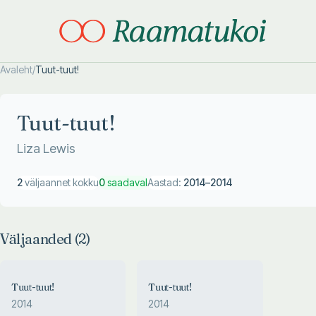
Avaleht
/
Tuut-tuut!
Otsi täpsemalt
Otsi täpsemalt
Tuut-tuut!
Liza Lewis
2
väljaannet kokku
0
saadaval
Aastad:
2014
–
2014
Väljaanded (
2
)
Tuut-tuut!
Tuut-tuut!
2014
2014