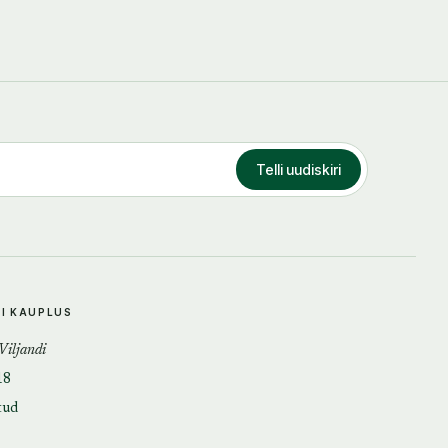
Telli uudiskiri
DI KAUPLUS
 Viljandi
18
tud