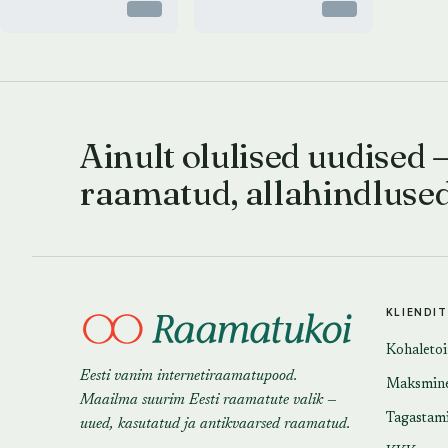
Otsas
Otsas
Ainult olulised uudised 
raamatud, allahindluse
KLIENDI
Kohaleto
Eesti vanim internetiraamatupood.
Maksmin
Maailma suurim Eesti raamatute valik —
Tagastam
uued, kasutatud ja antikvaarsed raamatud.